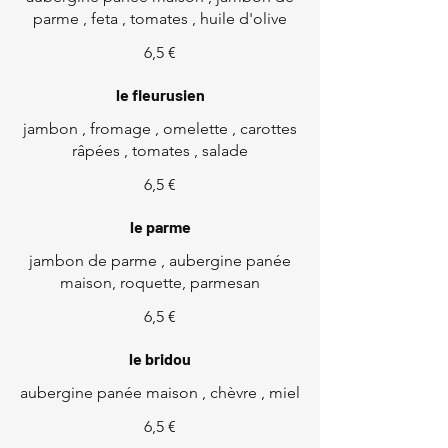
parme , feta , tomates , huile d'olive
6,5 €
le fleurusien
jambon , fromage , omelette , carottes
râpées , tomates , salade
6,5 €
le parme
jambon de parme , aubergine panée
maison, roquette, parmesan
6,5 €
le bridou
aubergine panée maison , chèvre , miel
6,5 €