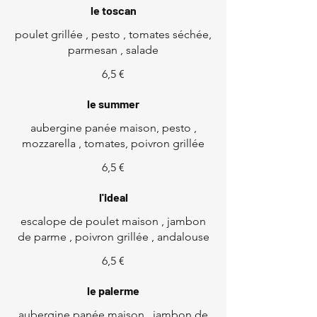
le toscan
poulet grillée , pesto , tomates séchée,
parmesan , salade
6,5 €
le summer
aubergine panée maison, pesto ,
mozzarella , tomates, poivron grillée
6,5 €
l'ideal
escalope de poulet maison , jambon
de parme , poivron grillée , andalouse
6,5 €
le palerme
aubergine panée maison , jambon de