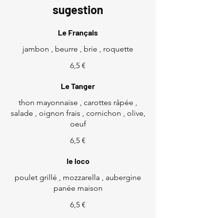
sugestion
Le Français
jambon , beurre , brie , roquette
6,5 €
Le Tanger
thon mayonnaise , carottes râpée ,
salade , oignon frais , cornichon , olive,
oeuf
6,5 €
le loco
poulet grillé , mozzarella , aubergine
panée maison
6,5 €